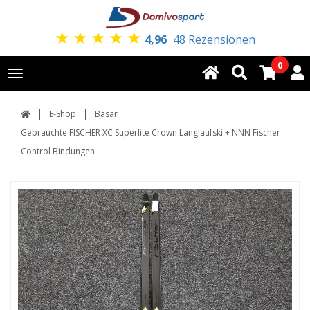
★
★
★
★
★
4,96
48 Rezensionen
0
Toggle
navigation
E-Shop
Basar
Gebrauchte FISCHER XC Superlite Crown Langlaufski + NNN Fischer
Control Bindungen