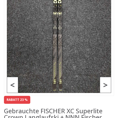
<
>
RABATT 23 %
Gebrauchte FISCHER XC Superlite
Crown Langlaufski + NNN Fischer