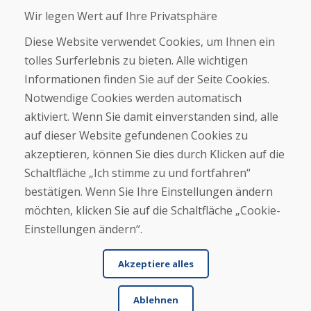
Blog
Wir legen Wert auf Ihre Privatsphäre
Über uns
Geschäft
Diese Website verwendet Cookies, um Ihnen ein
Kontakt
tolles Surferlebnis zu bieten. Alle wichtigen
Informationen finden Sie auf der Seite Cookies.
Kaufen
Notwendige Cookies werden automatisch
E-Shop
Geschäftsbedingungen
aktiviert. Wenn Sie damit einverstanden sind, alle
Transport
auf dieser Website gefundenen Cookies zu
Zahlung
akzeptieren, können Sie dies durch Klicken auf die
Beschwerde
Rückgabe und Umtausch von Waren
Schaltfläche „Ich stimme zu und fortfahren“
Schutz personenbezogener Daten
bestätigen. Wenn Sie Ihre Einstellungen ändern
Cookies
möchten, klicken Sie auf die Schaltfläche „Cookie-
Einstellungen ändern“.
Akzeptiere alles
Ablehnen