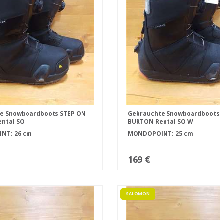
e Snowboardboots STEP ON
Gebrauchte Snowboardboots
ntal SO
BURTON Rental SO W
NT: 26 cm
MONDOPOINT: 25 cm
169 €
SALOMON