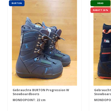
BURTON
HEAD
RABATT 26 %
Gebrauchte BURTON Progression W
Gebraucht
Snowboardboots
Snowboar
MONDOPOINT: 22 cm
MONDOPOIN