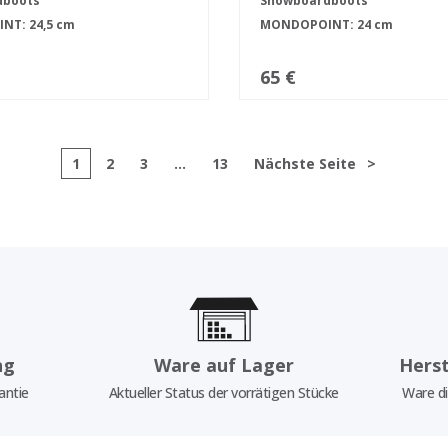
dboots
Snowboardboots
T: 24,5 cm
MONDOPOINT: 24 cm
65 €
1
2
3
...
13
Nächste Seite
>
ng
Ware auf Lager
Herst
antie
Aktueller Status der vorrätigen Stücke
Ware di