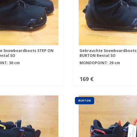
e Snowboardboots STEP ON
Gebrauchte Snowboardboots
ntal SO
BURTON Rental SO
NT: 30 cm
MONDOPOINT: 29 cm
169 €
BURTON