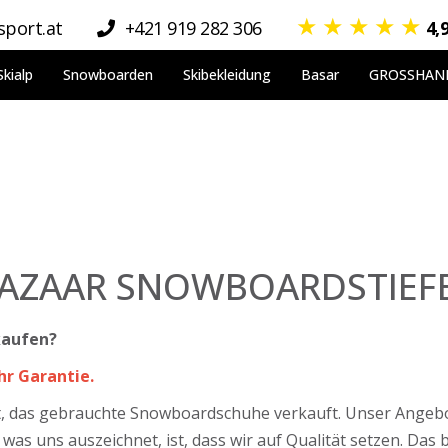
★
★
★
★
★
port.at
+421 919 282 306
4,
Skialp
Snowboarden
Skibekleidung
Basar
GROSSHAN
AZAAR SNOWBOARDSTIEF
kaufen?
r Garantie.
t, das gebrauchte Snowboardschuhe verkauft. Unser Angebot i
as uns auszeichnet, ist, dass wir auf Qualität setzen. Das