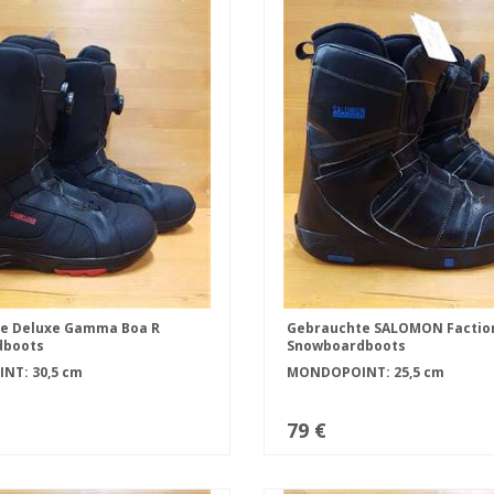
e Deluxe Gamma Boa R
Gebrauchte SALOMON Factio
dboots
Snowboardboots
T: 30,5 cm
MONDOPOINT: 25,5 cm
79 €