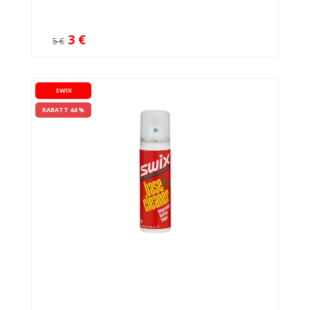
3 €
5 €
SWIX
RABATT 44 %