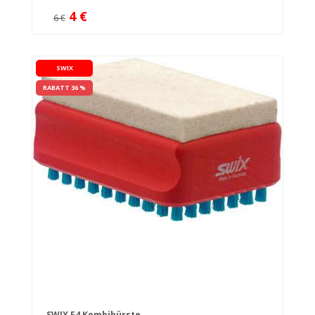
4 €
6 €
SWIX
RABATT 36 %
SWIX F4 Kombibürste