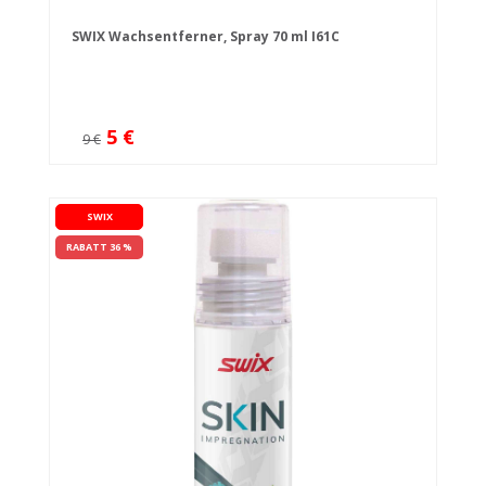
SWIX Wachsentferner, Spray 70 ml I61C
5 €
9 €
SWIX
RABATT 36 %