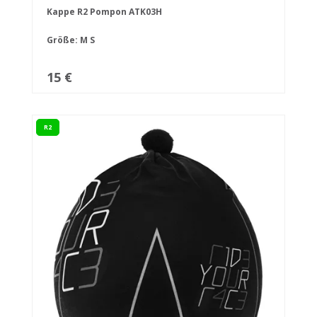
Kappe R2 Pompon ATK03H
Größe:
M
S
15 €
R2