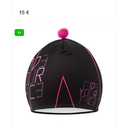
15 €
R2