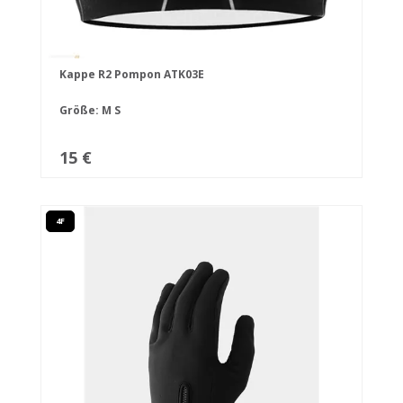
Kappe R2 Pompon ATK03E
Größe:
M
S
15 €
4F