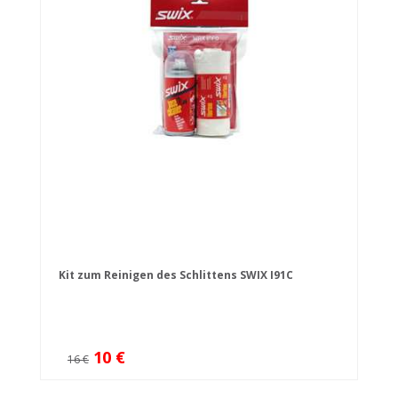
Kit zum Reinigen des Schlittens SWIX I91C
10 €
16 €