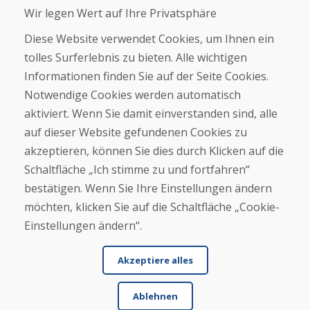
Wir legen Wert auf Ihre Privatsphäre
Über uns
Geschäft
Diese Website verwendet Cookies, um Ihnen ein
Kontakt
tolles Surferlebnis zu bieten. Alle wichtigen
Informationen finden Sie auf der Seite Cookies.
Kaufen
Notwendige Cookies werden automatisch
E-Shop
Geschäftsbedingungen
aktiviert. Wenn Sie damit einverstanden sind, alle
Transport
auf dieser Website gefundenen Cookies zu
Zahlung
akzeptieren, können Sie dies durch Klicken auf die
Beschwerde
Rückgabe und Umtausch von Waren
Schaltfläche „Ich stimme zu und fortfahren“
Schutz personenbezogener Daten
bestätigen. Wenn Sie Ihre Einstellungen ändern
Cookies
möchten, klicken Sie auf die Schaltfläche „Cookie-
Einstellungen ändern“.
Akzeptiere alles
Ablehnen