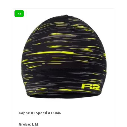
R2
Kappe R2 Speed ATK04G
Größe:
L
M