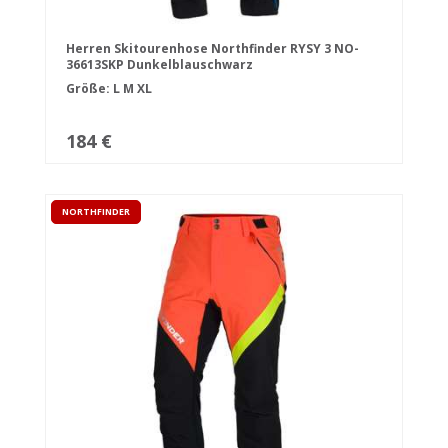
Herren Skitourenhose Northfinder RYSY 3 NO-
36613SKP Dunkelblauschwarz
Größe:
L
M
XL
184 €
NORTHFINDER