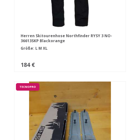
Herren Skitourenhose Northfinder RYSY 3 NO-
36613SKP Blackorange
Größe:
L
M
XL
184 €
TECNOPRO