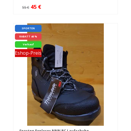
45 €
55 €
SPORTEN
RABATT 40 %
Verkauf
Eshop-Preis
Sporten Explorer NNN BC Laufschuhe