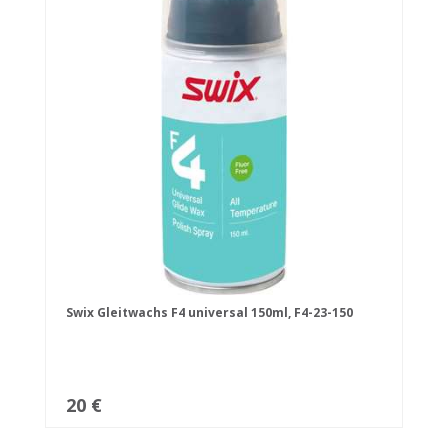
Swix Gleitwachs F4 universal 150ml, F4-23-150
20 €