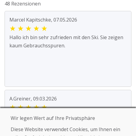
48 Rezensionen
Marcel Kapitschke, 07.05.2026
★
★
★
★
★
Hallo ich bin sehr zufrieden mit den Ski. Sie zeigen
kaum Gebrauchsspuren.
A.Greiner, 09.03.2026
★
★
★
★
★
Die gebrauchten Skier sind innerhalb von 5 Tagen
Wir legen Wert auf Ihre Privatsphäre
passend verpackt angekommen. Ich hatte am
Diese Website verwendet Cookies, um Ihnen ein
Wochenend...