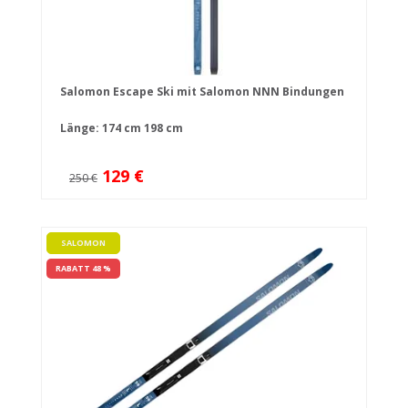
Salomon Escape Ski mit Salomon NNN Bindungen
Länge:
174 cm
198 cm
129 €
250 €
SALOMON
RABATT 48 %