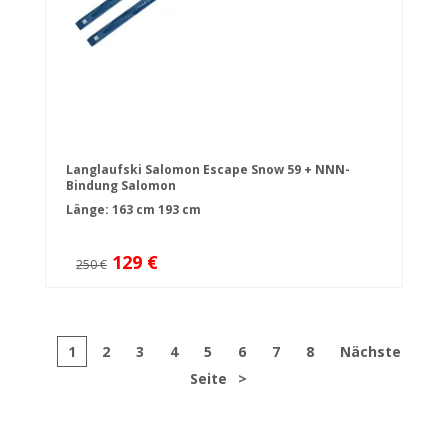
Langlaufski Salomon Escape Snow 59 + NNN-
Bindung Salomon
Länge:
163 cm
193 cm
129 €
250 €
1
2
3
4
5
6
7
8
Nächste
Seite
>