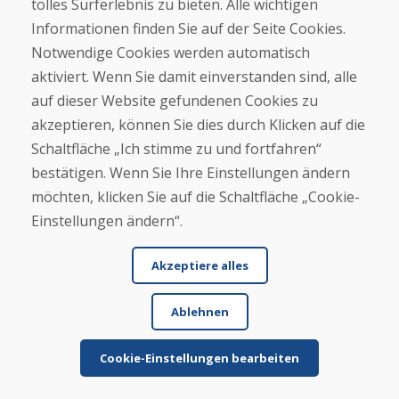
tolles Surferlebnis zu bieten. Alle wichtigen
Informationen finden Sie auf der Seite Cookies.
Notwendige Cookies werden automatisch
Mehr lesen ...
aktiviert. Wenn Sie damit einverstanden sind, alle
auf dieser Website gefundenen Cookies zu
Beky, 06.02.2026
akzeptieren, können Sie dies durch Klicken auf die
★
★
★
★
★
Schaltfläche „Ich stimme zu und fortfahren“
bestätigen. Wenn Sie Ihre Einstellungen ändern
Die Bestellung kam schnell an, alles war sorgfältig
möchten, klicken Sie auf die Schaltfläche „Cookie-
verpackt und die Ware ist in einwandfreiem Zusta...
Einstellungen ändern“.
Akzeptiere alles
Mehr lesen ...
Ablehnen
Jana Kováčová, 04.02.2026
Cookie-Einstellungen bearbeiten
★
★
★
★
★