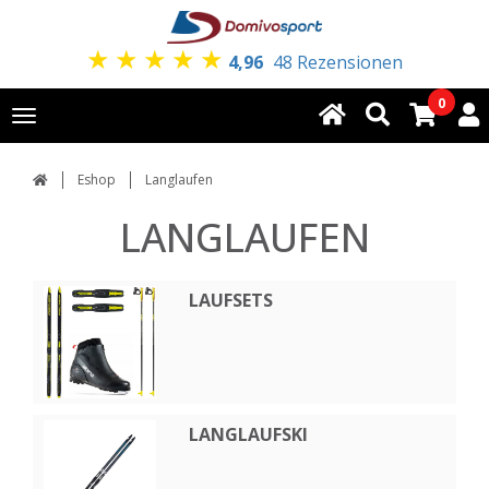
★
★
★
★
★
4,96
48 Rezensionen
0
Toggle
navigation
Eshop
Langlaufen
LANGLAUFEN
LAUFSETS
LANGLAUFSKI