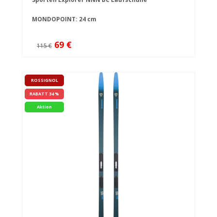
MONDOPOINT: 24 cm
69 €
115 €
ROSSIGNOL
RABATT 34 %
Aktion