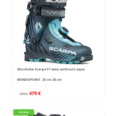
Skischuhe Scarpa F1 wmn anthrazit aqua
MONDOPOINT:
25 cm
26 cm
479 €
599 €
FISCHER