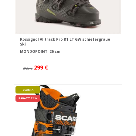
Rossignol Alltrack Pro RT LT GW schiefergraue
Ski
MONDOPOINT: 26 cm
299 €
365 €
SCARPA
RABATT 22 %