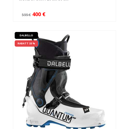
400 €
599 €
DALBELLO
RABATT 33 %