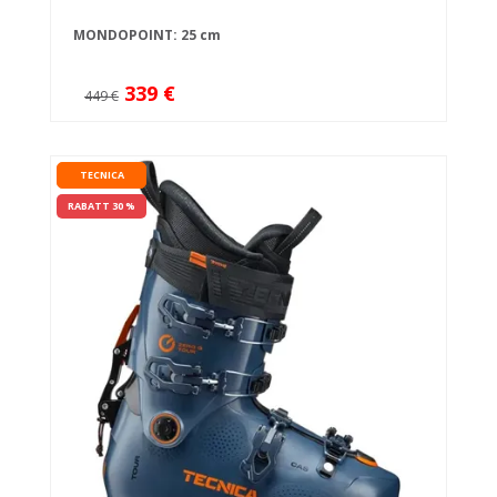
MONDOPOINT: 25 cm
339 €
449 €
TECNICA
RABATT 30 %