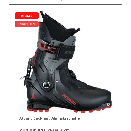
ATOMIC
RABATT 33 %
Atomic Backland Alpinskischuhe
MONDOPOINT:
26 cm
30 cm