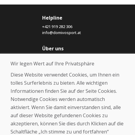
Helpline
+421 919 282 306
info@domivosport.at
Über uns
Blog
Wir legen Wert auf Ihre Privatsphäre
Über uns
Geschäft
Diese Website verwendet Cookies, um Ihnen ein
Kontakt
tolles Surferlebnis zu bieten. Alle wichtigen
Informationen finden Sie auf der Seite Cookies.
Kaufen
Notwendige Cookies werden automatisch
E-Shop
Geschäftsbedingungen
aktiviert. Wenn Sie damit einverstanden sind, alle
Transport
auf dieser Website gefundenen Cookies zu
Zahlung
akzeptieren, können Sie dies durch Klicken auf die
Beschwerde
Rückgabe und Umtausch von Waren
Schaltfläche „Ich stimme zu und fortfahren“