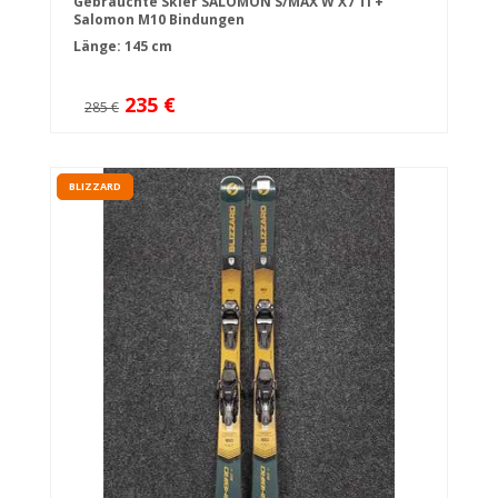
Gebrauchte Skier SALOMON S/MAX W X7 TI +
Salomon M10 Bindungen
Länge: 145 cm
235 €
285 €
BLIZZARD