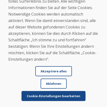
tolles Surferlebnis zu bieten. Alle wichtigen
Informationen finden Sie auf der Seite Cookies.
Jürgen Reinhard , 17.12.2025
Notwendige Cookies werden automatisch
★
★
★
★
★
aktiviert. Wenn Sie damit einverstanden sind, alle
Wir haben ein paar gebrauchte Ski bestellt und
auf dieser Website gefundenen Cookies zu
innerhalb von 4 Werktagen erhalten. Sie Ski sind
akzeptieren, können Sie dies durch Klicken auf die
ge...
Schaltfläche „Ich stimme zu und fortfahren“
bestätigen. Wenn Sie Ihre Einstellungen ändern
möchten, klicken Sie auf die Schaltfläche „Cookie-
Mehr lesen ...
Einstellungen ändern“.
Akzeptiere alles
Weitere Rezensionen ansehen >
Ablehnen
Eigene Rezension
Cookie-Einstellungen bearbeiten
verfassen