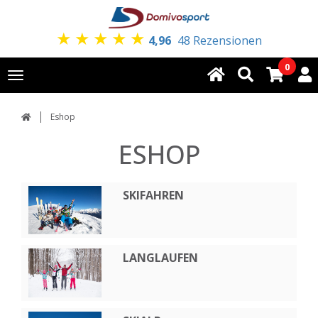
★
★
★
★
★
4,96
48 Rezensionen
0
Toggle
navigation
Eshop
ESHOP
SKIFAHREN
LANGLAUFEN