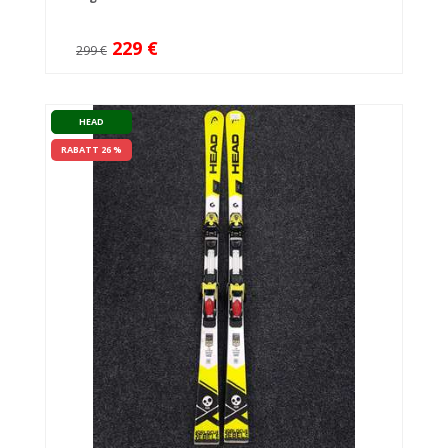
229 €
299 €
HEAD
RABATT 26 %