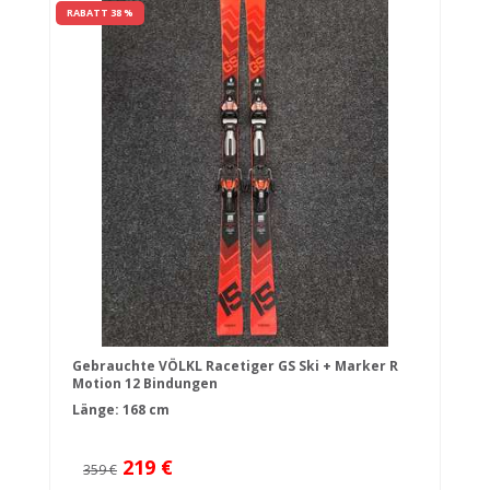
RABATT 38 %
Gebrauchte VÖLKL Racetiger GS Ski + Marker R
Motion 12 Bindungen
Länge: 168 cm
219 €
359 €