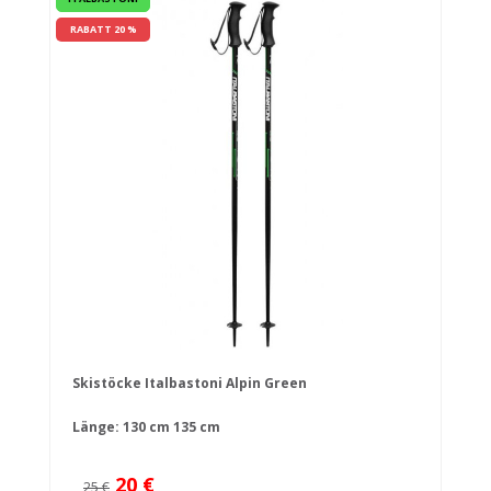
RABATT 20 %
Skistöcke Italbastoni Alpin Green
Länge:
130 cm
135 cm
20 €
25 €