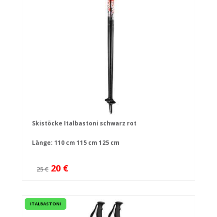
Skistöcke Italbastoni schwarz rot
Länge:
110 cm
115 cm
125 cm
20 €
25 €
ITALBASTONI