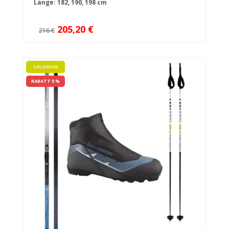
Länge: 182, 190, 198 cm
205,20 €
216 €
SALOMON
RABATT 5 %