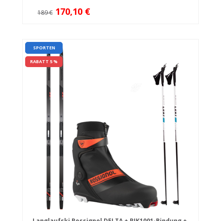
170,10 €
189 €
SPORTEN
RABATT 5 %
Langlaufski Rossignol DELTA + RJK1001-Bindung +