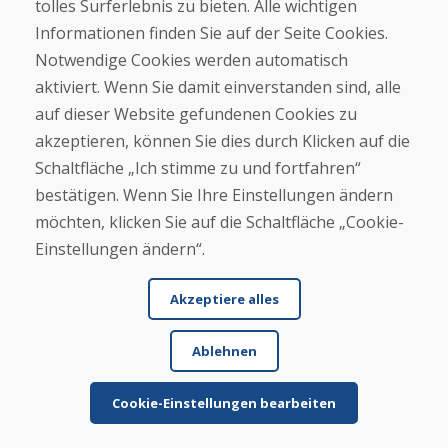
tolles Surferlebnis zu bieten. Alle wichtigen
Informationen finden Sie auf der Seite Cookies.
Kaufen
Notwendige Cookies werden automatisch
E-Shop
Geschäftsbedingungen
aktiviert. Wenn Sie damit einverstanden sind, alle
Transport
auf dieser Website gefundenen Cookies zu
Zahlung
akzeptieren, können Sie dies durch Klicken auf die
Beschwerde
Rückgabe und Umtausch von Waren
Schaltfläche „Ich stimme zu und fortfahren“
Schutz personenbezogener Daten
bestätigen. Wenn Sie Ihre Einstellungen ändern
Cookies
möchten, klicken Sie auf die Schaltfläche „Cookie-
Einstellungen ändern“.
Akzeptiere alles
Ablehnen
© DOMIVOSPORT 2026, Alle Rechte vorbehalten
DUFEKSOFT
-
Website-Erstellung
,
Erstellung von E-Shops
Cookie-Einstellungen bearbeiten