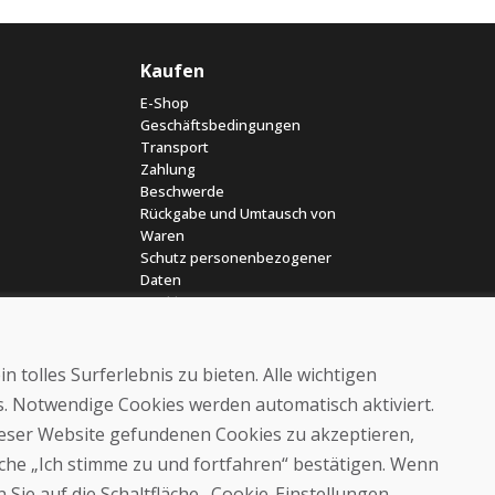
Kaufen
E-Shop
Geschäftsbedingungen
Transport
Zahlung
Beschwerde
Rückgabe und Umtausch von
Waren
Schutz personenbezogener
Daten
Cookies
 tolles Surferlebnis zu bieten. Alle wichtigen
es. Notwendige Cookies werden automatisch aktiviert.
dieser Website gefundenen Cookies zu akzeptieren,
läche „Ich stimme zu und fortfahren“ bestätigen. Wenn
© DOMIVOSPORT 2026, Alle Rechte vorbehalten
 Sie auf die Schaltfläche „Cookie-Einstellungen