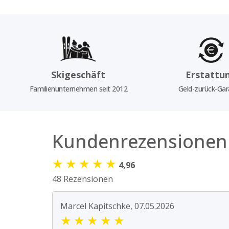
Skigeschäft
Erstattu
Familienunternehmen seit 2012
Geld-zurück-Gar
Kundenrezensionen
★
★
★
★
★
4,96
48 Rezensionen
Marcel Kapitschke, 07.05.2026
★
★
★
★
★