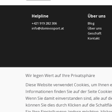
Helpline
Über uns
+421 919 282 306
Blog
info@domivosport.at
Über uns
Geschäft
Kontakt
Wir legen Wert auf Ihre Privatsphäre
Diese Website verwendet Cookies, um Ihnen ein
Informationen finden Sie auf der Seite Cooki
Wenn Sie damit einverstanden sind, alle auf 
können Sie dies durch Klicken auf die Schaltf
Sie Ihre Einstellungen ändern möchten, klicken