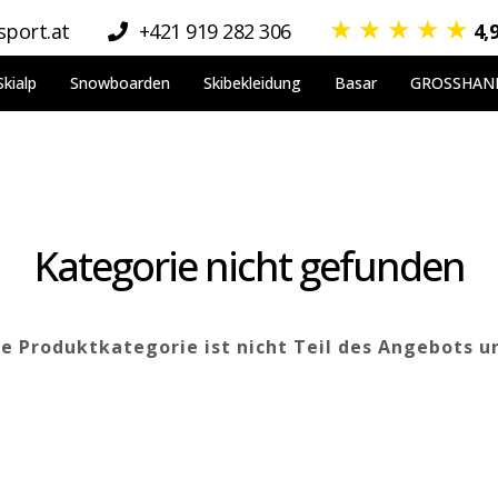
★
★
★
★
★
port.at
+421 919 282 306
4,
Skialp
Snowboarden
Skibekleidung
Basar
GROSSHAN
Kategorie nicht gefunden
 Produktkategorie ist nicht Teil des Angebots u