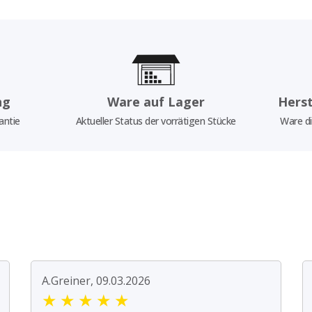
ng
Ware auf Lager
Herst
antie
Aktueller Status der vorrätigen Stücke
Ware di
A.Greiner, 09.03.2026
★
★
★
★
★